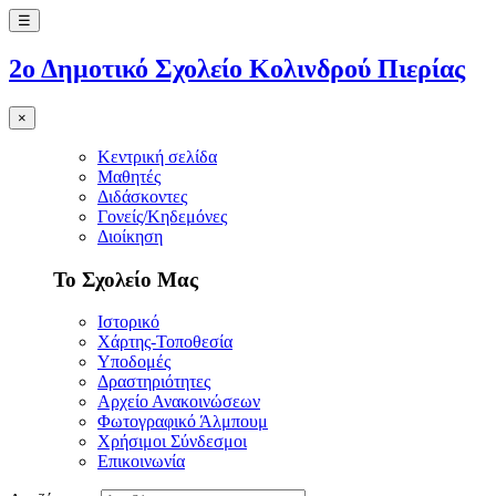
☰
2ο Δημοτικό Σχολείο Κολινδρού Πιερίας
×
Κεντρική σελίδα
Μαθητές
Διδάσκοντες
Γονείς/Κηδεμόνες
Διοίκηση
Το Σχολείο Μας
Ιστορικό
Χάρτης-Τοποθεσία
Υποδομές
Δραστηριότητες
Αρχείο Ανακοινώσεων
Φωτογραφικό Άλμπουμ
Χρήσιμοι Σύνδεσμοι
Επικοινωνία