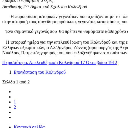
Γράφει: ο Δημήτριος Χλεμές
ου
Διευθυντής 2
Δημοτικού Σχολείου Κολινδρού
Η παρουσίαση ιστορικών γεγονότων που σχετίζονται με το τόπο μ
στην ιστορική τους συνείδηση πρόσωπα, γεγονότα, καταστάσεις που
Ένα σημαντικό γεγονός που θα πρέπει να θυμόμαστε κάθε χρόνο αυ
Η ιστορική ημέρα για την απελευθέρωση του Κολινδρού και της ευ
Ελλήνων αξιωματικών, ο Αλέξανδρος Ζάννας (υφυπουργός της Αεροπ
Νικόλαος Πετρωτός γαμπρός του, που φιλοξενήθηκαν στο σπίτι τω
Περισσότερα: Απελευθέρωση Κολινδρού 17 Οκτωβρίου 1912
Επανάσταση του Κολινδρού
Σελίδα 1 από 2
1
2
Κεντρική σελίδα