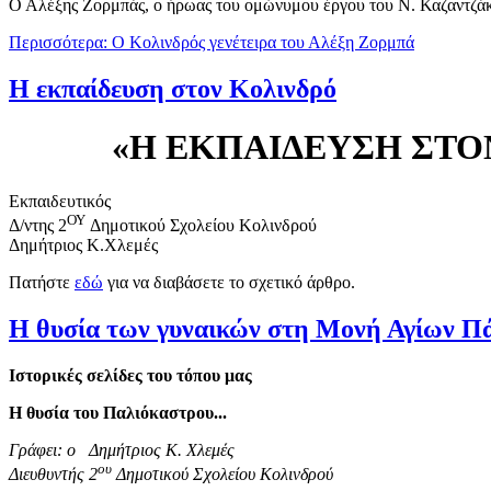
Ο Αλέξης Ζορμπάς, ο ήρωας του ομώνυμου έργου του Ν. Καζαντζάκη
Περισσότερα: Ο Κολινδρός γενέτειρα του Αλέξη Ζορμπά
Η εκπαίδευση στον Κολινδρό
«Η ΕΚΠΑΙΔΕΥΣΗ ΣΤΟ
Εκπαιδευτικός
ΟΥ
Δ/ντης 2
Δημοτικού Σχολείου Κολινδρού
Δημήτριος Κ.Χλεμές
Πατήστε
εδώ
για να διαβάσετε το σχετικό άρθρο.
Η θυσία των γυναικών στη Μονή Αγίων Π
Ιστορικές σελίδες του τόπου μας
Η θυσία του Παλιόκαστρου...
Γράφει: ο Δημήτριος Κ. Χλεμές
ου
Διευθυντής 2
Δημοτικού Σχολείου Κολινδρού