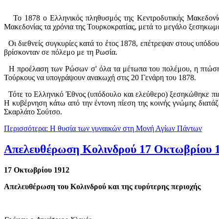
Το 1878 ο Ελληνικός πληθυσμός της Κεντροδυτικής Μακεδονίας 
Μακεδονίας τα χρόνια της Τουρκοκρατίας, μετά το μεγάλο ξεσηκωμό
Οι διεθνείς συγκυρίες κατά το έτος 1878, επέτρεψαν στους υπόδου
βρίσκονταν σε πόλεμο με τη Ρωσία.
Η προέλαση των Ρώσων σ' όλα τα μέτωπα του πολέμου, η πτώση σ
Τούρκους να υπογράψουν ανακωχή στις 20 Γενάρη του 1878.
Τότε το Ελληνικό Έθνος (υπόδουλο και ελεύθερο) ξεσηκώθηκε πιέζ
Η κυβέρνηση κάτω από την έντονη πίεση της κοινής γνώμης διατά
Σκαρλάτο Σούτσο.
Περισσότερα: Η θυσία των γυναικών στη Μονή Αγίων Πάντων
Απελευθέρωση Κολινδρού 17 Οκτωβρίου 
17 Οκτωβρίου 1912
Απελευθέρωση του Κολινδρού και της ευρύτερης περιοχής