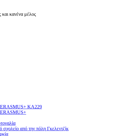
ς και κανένα μέλος
γών ERASMUS+ ΚΑ229
γών ERASMUS+
τογαλία
 σχολείο από την πόλη Γκελεντζίκ
ρκία