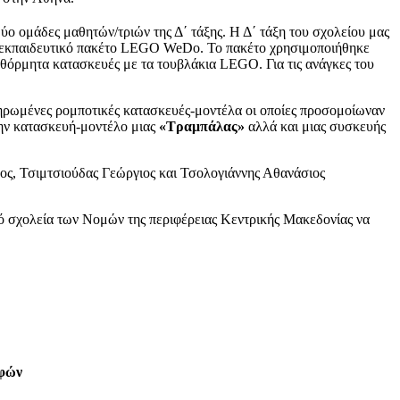
δύο ομάδες μαθητών/τριών της Δ΄ τάξης. Η Δ΄ τάξη του σχολείου μας
α εκπαιδευτικό πακέτο LEGO WeDo. Το πακέτο χρησιμοποιήθηκε
αυθόρμητα κατασκευές με τα τουβλάκια LEGO. Για τις ανάγκες του
ηρωμένες ρομποτικές κατασκευές-μοντέλα οι οποίες προσομοίωναν
την κατασκευή-μοντέλο μιας
«Τραμπάλας»
αλλά και μιας συσκευής
ος, Τσιμτσιούδας Γεώργιος και Τσολογιάννης Αθανάσιος
από σχολεία των Νομών της περιφέρειας Κεντρικής Μακεδονίας να
φών