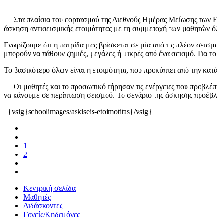
Στα πλαίσια του εορτασμού της Διεθνούς Ημέρας Μείωσης των 
άσκηση αντισεισμικής ετοιμότητας με τη συμμετοχή των μαθητών ό
Γνωρίζουμε ότι η πατρίδα μας βρίσκεται σε μία από τις πλέον σεισμ
μπορούν να πάθουν ζημιές, μεγάλες ή μικρές από ένα σεισμό. Για το
Το βασικότερο όλων είναι η ετοιμότητα, που προκύπτει από την κα
Οι μαθητές και το προσωπικό τήρησαν τις ενέργειες που προβλέπ
να κάνουμε σε περίπτωση σεισμού. Το σενάριο της άσκησης προέβ
{vsig}schoolimages/askiseis-etoimotitas{/vsig}
1
2
Κεντρική σελίδα
Μαθητές
Διδάσκοντες
Γονείς/Κηδεμόνες