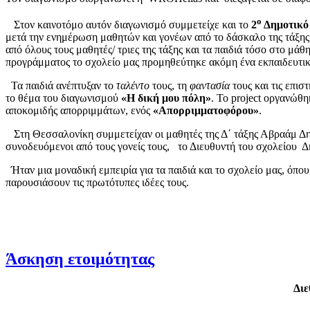
ο
Στον καινοτόμο αυτόν διαγωνισμό συμμετείχε και το
2
Δημοτικό 
μετά την ενημέρωση μαθητών και γονέων από το δάσκαλο της τάξη
από όλους τους μαθητές/ τριες της τάξης και τα παιδιά τόσο στο μ
προγράμματος το σχολείο μας προμηθεύτηκε ακόμη ένα εκπαιδευτι
Τα παιδιά ανέπτυξαν το
ταλέντο
τους, τη
φαντασία
τους και τις επισ
το θέμα του διαγωνισμού
«H δική μου πόλη»
. Το project οργανώθ
αποκομιδής απορριμμάτων, ενός
«Απορριμματοφόρου»
.
Στη Θεσσαλονίκη συμμετείχαν οι μαθητές της Δ΄ τάξης Αβραάμ Δη
συνοδευόμενοι από τους γονείς τους, το Διευθυντή του σχολείου Δ
Ήταν μια μοναδική εμπειρία για τα παιδιά και το σχολείο μας, όπ
παρουσιάσουν τις πρωτότυπες ιδέες τους.
Άσκηση ετοιμότητας
Δι