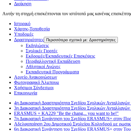
Διοίκηση
Αυτήν τη στιγμή επισκέπτονται τον ιστότοπό μας κανένας επισκέπτη
Ιστορικό
Χάρτης-Τοποθεσία
Υποδομές
Δραστηριότητες
Περισσότερα σχετικά με: Δραστηριότητες
Εκδηλώσεις
Σχολικές Γιορτές
Εκδρομές/Εκπαιδευτικές Επισκέψεις
Περιβαλλοντική Εκπαίδευση
Αθλητικοί Αγώνες
Εκπαιδευτικά Προγράμματα
Αρχείο Ανακοινώσεων
Φωτογραφικό Άλμπουμ
Χρήσιμοι Σύνδεσμοι
Επικοινωνία
4η Διακρατική Δραστηριότητα Σχεδίου Σχολικών Ανταλλα
3η Διακρατική Δραστηριότητα Σχεδίου Σχολικών Ανταλλα
ERASMUS + KA229 "Be the chang... you want to be!"
7η Διακρατική Συνάντηση του Σχεδίου ERASMUS+ στην Πορ
Αδελφοποίηση 2ου Δημοτικού Σχολείου Κολινδρού με ρωσικό
6η Διακρατική Συνάντηση του Σχεδίου ERASMUS+ στην Του