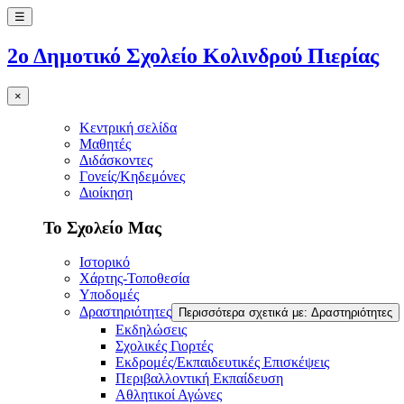
☰
2ο Δημοτικό Σχολείο Κολινδρού Πιερίας
×
Κεντρική σελίδα
Μαθητές
Διδάσκοντες
Γονείς/Κηδεμόνες
Διοίκηση
Το Σχολείο Μας
Ιστορικό
Χάρτης-Τοποθεσία
Υποδομές
Δραστηριότητες
Περισσότερα σχετικά με: Δραστηριότητες
Εκδηλώσεις
Σχολικές Γιορτές
Εκδρομές/Εκπαιδευτικές Επισκέψεις
Περιβαλλοντική Εκπαίδευση
Αθλητικοί Αγώνες