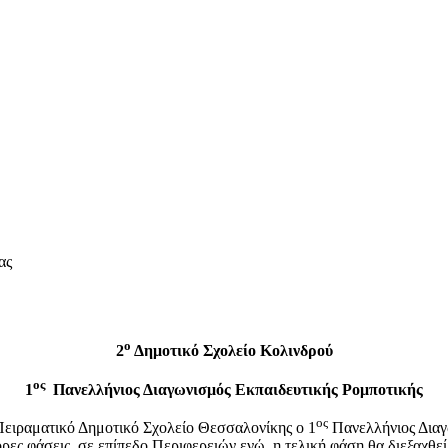
ας
ο
2
Δημοτικό Σχολείο Κολινδρού
ος
1
Πανελλήνιος Διαγωνισμός Εκπαιδευτικής Ρομποτικής
ος
ειραματικό Δημοτικό Σχολείο Θεσσαλονίκης ο 1
Πανελλήνιος Διαγ
ρες φάσεις, σε επίπεδο Περιφερειών ενώ η τελική φάση θα διεξαχθεί