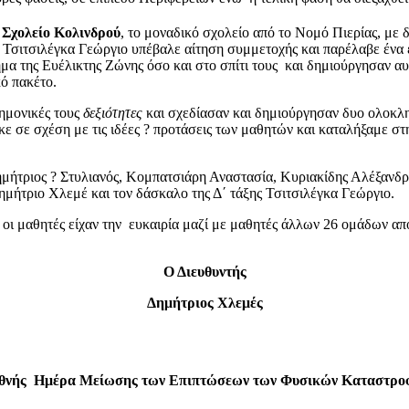
Σχολείο Κολινδρού
, το μοναδικό σχολείο από το Νομό Πιερίας, με 
ς Τσιτσιλέγκα Γεώργιο υπέβαλε αίτηση συμμετοχής και παρέλαβε έν
άθημα της Ευέλικτης Ζώνης όσο και στο σπίτι τους και δημιούργησαν 
κό πακέτο.
τημονικές τους
δεξιότητες
και σχεδίασαν και δημιούργησαν δυο ολοκλ
ηκε σε σχέση με τις ιδέες ? προτάσεις των μαθητών και καταλήξαμε σ
μήτριος ? Στυλιανός, Κομπατσιάρη Αναστασία, Κυριακίδης Αλέξανδρ
ημήτριο Χλεμέ και τον δάσκαλο της Δ΄ τάξης Τσιτσιλέγκα Γεώργιο.
ου οι μαθητές είχαν την ευκαιρία μαζί με μαθητές άλλων 26 ομάδων 
Ο Διευθυντής
Δημήτριος Χλεμές
εθνής Ημέρα Μείωσης των Επιπτώσεων των Φυσικών Καταστρο