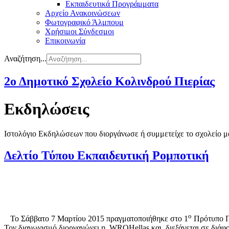
Εκπαιδευτικά Προγράμματα
Αρχείο Ανακοινώσεων
Φωτογραφικό Άλμπουμ
Χρήσιμοι Σύνδεσμοι
Επικοινωνία
Αναζήτηση...
2ο Δημοτικό Σχολείο Κολινδρού Πιερίας
Εκδηλώσεις
Ιστολόγιο Εκδηλώσεων που διοργάνωσε ή συμμετείχε το σχολείο μ
Δελτίο Τύπου Εκπαιδευτική Ρομποτική
ο
Το Σάββατο 7 Μαρτίου 2015 πραγματοποιήθηκε στο 1
Πρότυπο Π
Τον διαγωνισμό διοργανώνει η WROHellas και διεξάγεται σε διάφο